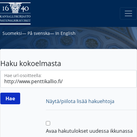
Suomeksi
―
På svenska
―
In English
Haku kokoelmasta
Hae url-osoitteella:
Näytä/piilota lisää hakuehtoja
Avaa hakutulokset uudessa ikkunassa