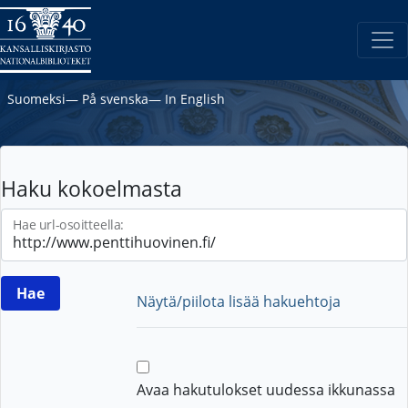
Suomeksi
―
På svenska
―
In English
Haku kokoelmasta
Hae url-osoitteella:
Näytä/piilota lisää hakuehtoja
Avaa hakutulokset uudessa ikkunassa