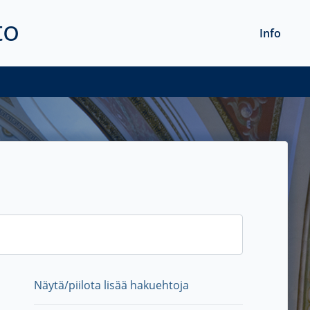
to
Info
Näytä/piilota lisää hakuehtoja