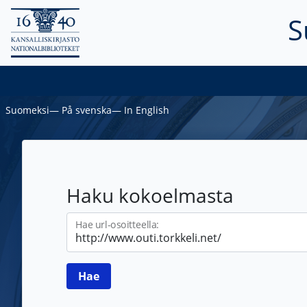
S
Suomeksi
―
På svenska
―
In English
Haku kokoelmasta
Hae url-osoitteella: