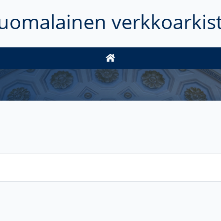
uomalainen verkkoarkis