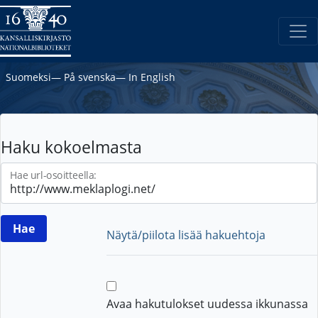
Suomeksi
―
På svenska
―
In English
Haku kokoelmasta
Hae url-osoitteella:
Näytä/piilota lisää hakuehtoja
Avaa hakutulokset uudessa ikkunassa