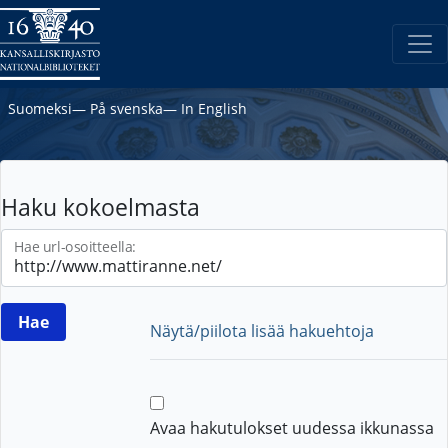
Suomeksi
―
På svenska
―
In English
Haku kokoelmasta
Hae url-osoitteella:
Näytä/piilota lisää hakuehtoja
Avaa hakutulokset uudessa ikkunassa