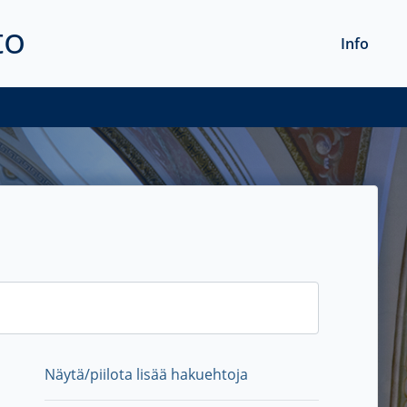
to
Info
Näytä/piilota lisää hakuehtoja