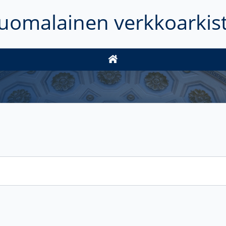
uomalainen verkkoarkis