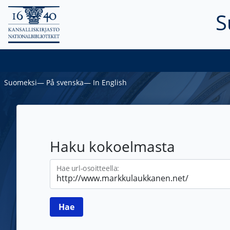
S
Suomeksi
―
På svenska
―
In English
Haku kokoelmasta
Hae url-osoitteella: