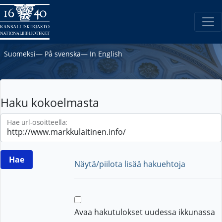
Suomeksi
―
På svenska
―
In English
Haku kokoelmasta
Hae url-osoitteella:
Näytä/piilota lisää hakuehtoja
Avaa hakutulokset uudessa ikkunassa