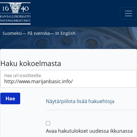
Suomeksi
―
På svenska
―
In English
Haku kokoelmasta
Hae url-osoitteella:
Näytä/piilota lisää hakuehtoja
Avaa hakutulokset uudessa ikkunassa