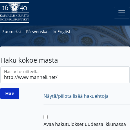
Suomeksi
―
På svenska
―
In English
Haku kokoelmasta
Hae url-osoitteella:
Näytä/piilota lisää hakuehtoja
Avaa hakutulokset uudessa ikkunassa