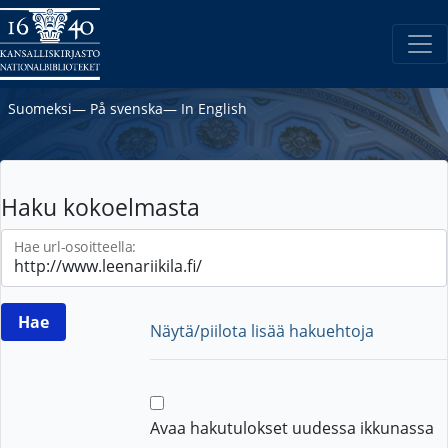
Suomeksi
―
På svenska
―
In English
Haku kokoelmasta
Hae url-osoitteella:
Näytä/piilota lisää hakuehtoja
Avaa hakutulokset uudessa ikkunassa