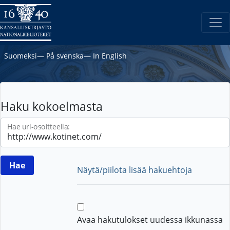
Suomeksi
―
På svenska
―
In English
Haku kokoelmasta
Hae url-osoitteella:
Näytä/piilota lisää hakuehtoja
Avaa hakutulokset uudessa ikkunassa