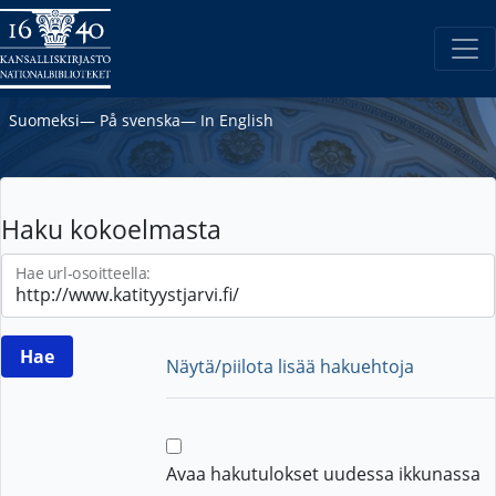
Suomeksi
―
På svenska
―
In English
Haku kokoelmasta
Hae url-osoitteella:
Näytä/piilota lisää hakuehtoja
Avaa hakutulokset uudessa ikkunassa