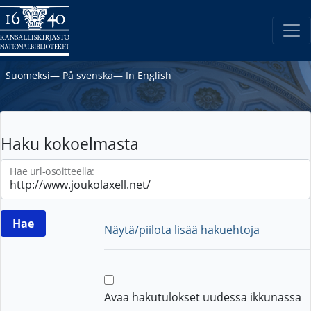
Suomeksi
―
På svenska
―
In English
Haku kokoelmasta
Hae url-osoitteella:
Näytä/piilota lisää hakuehtoja
Avaa hakutulokset uudessa ikkunassa