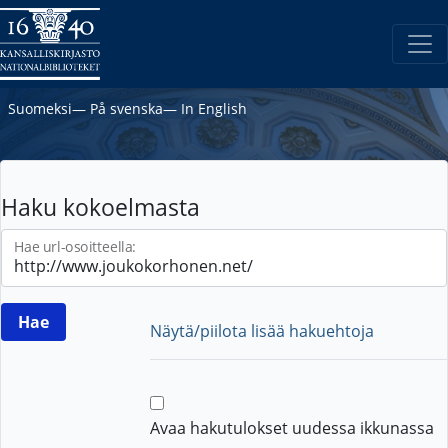
Suomeksi
―
På svenska
―
In English
Haku kokoelmasta
Hae url-osoitteella:
Näytä/piilota lisää hakuehtoja
Avaa hakutulokset uudessa ikkunassa