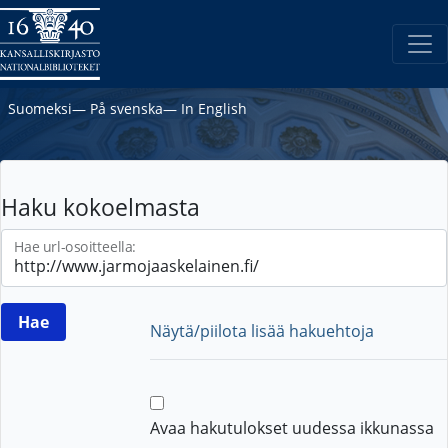
Suomeksi
―
På svenska
―
In English
Haku kokoelmasta
Hae url-osoitteella:
Näytä/piilota lisää hakuehtoja
Avaa hakutulokset uudessa ikkunassa