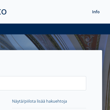
to
Info
Näytä/piilota lisää hakuehtoja