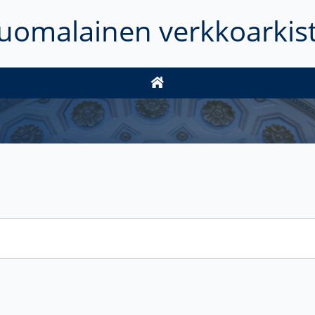
uomalainen verkkoarkis