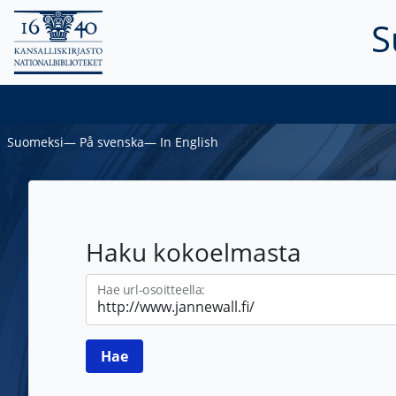
S
Suomeksi
―
På svenska
―
In English
Haku kokoelmasta
Hae url-osoitteella: