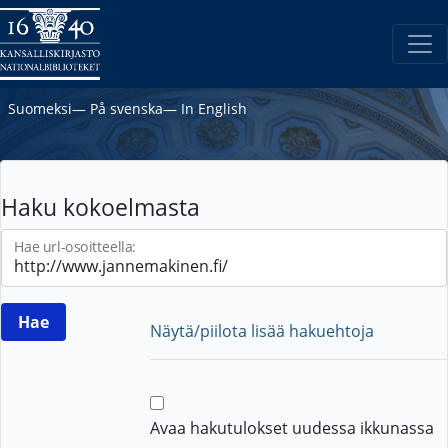
Suomeksi
―
På svenska
―
In English
Haku kokoelmasta
Hae url-osoitteella:
Näytä/piilota lisää hakuehtoja
Avaa hakutulokset uudessa ikkunassa