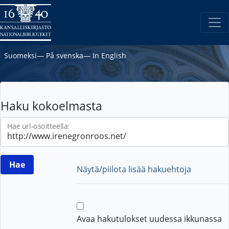
Suomeksi
―
På svenska
―
In English
Haku kokoelmasta
Hae url-osoitteella:
Näytä/piilota lisää hakuehtoja
Avaa hakutulokset uudessa ikkunassa