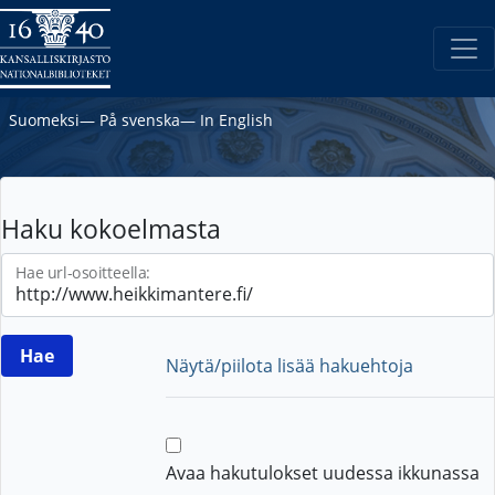
Suomeksi
―
På svenska
―
In English
Haku kokoelmasta
Hae url-osoitteella:
Näytä/piilota lisää hakuehtoja
Avaa hakutulokset uudessa ikkunassa