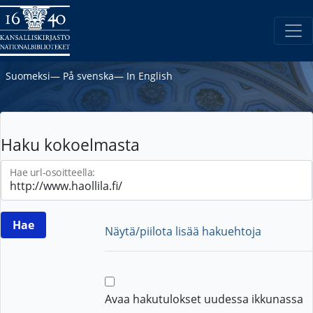
Suomeksi
―
På svenska
―
In English
Haku kokoelmasta
Hae url-osoitteella:
Näytä/piilota lisää hakuehtoja
Avaa hakutulokset uudessa ikkunassa