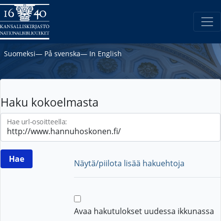
Suomeksi
―
På svenska
―
In English
Haku kokoelmasta
Hae url-osoitteella:
Näytä/piilota lisää hakuehtoja
Avaa hakutulokset uudessa ikkunassa