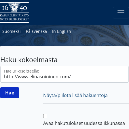
Suomeksi
―
På svenska
―
In English
Haku kokoelmasta
Hae url-osoitteella:
Näytä/piilota lisää hakuehtoja
Avaa hakutulokset uudessa ikkunassa