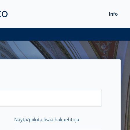
to
Info
Näytä/piilota lisää hakuehtoja