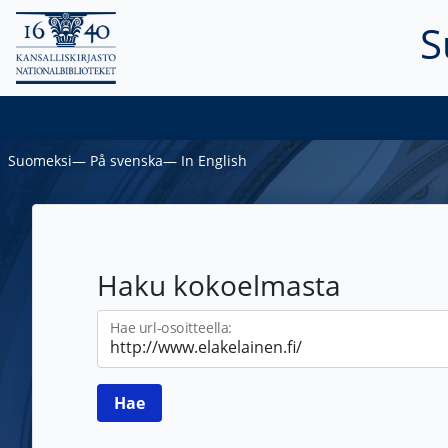
S
Suomeksi
―
På svenska
―
In English
Haku kokoelmasta
Hae url-osoitteella: