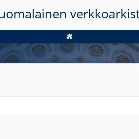
uomalainen verkkoarkis