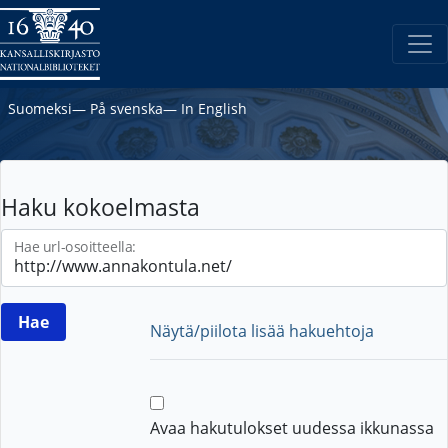
Suomeksi
―
På svenska
―
In English
Haku kokoelmasta
Hae url-osoitteella:
Näytä/piilota lisää hakuehtoja
Avaa hakutulokset uudessa ikkunassa