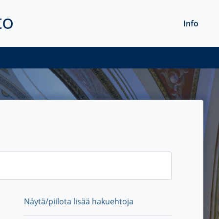
to
Info
Näytä/piilota lisää hakuehtoja