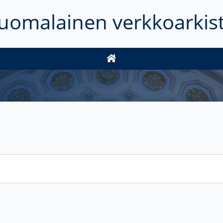
uomalainen verkkoarkis