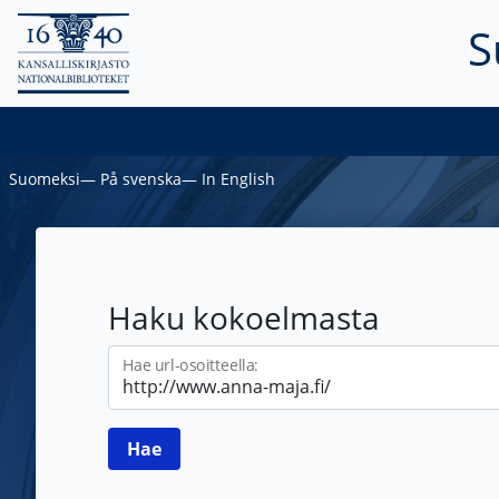
S
Suomeksi
―
På svenska
―
In English
Haku kokoelmasta
Hae url-osoitteella: