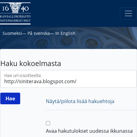
Suomeksi
―
På svenska
―
In English
Haku kokoelmasta
Hae url-osoitteella:
Näytä/piilota lisää hakuehtoja
Avaa hakutulokset uudessa ikkunassa