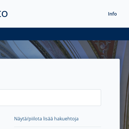
to
Info
Näytä/piilota lisää hakuehtoja