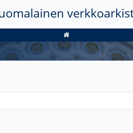
uomalainen verkkoarkis