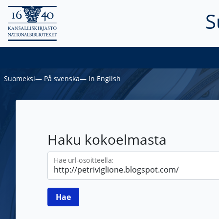
S
Suomeksi
―
På svenska
―
In English
Haku kokoelmasta
Hae url-osoitteella: