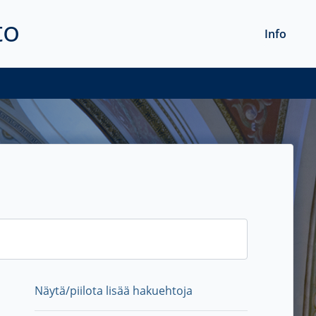
to
Info
Näytä/piilota lisää hakuehtoja