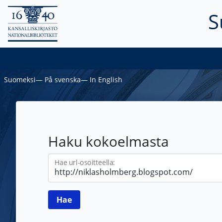
S
Suomeksi
―
På svenska
―
In English
Haku kokoelmasta
Hae url-osoitteella: