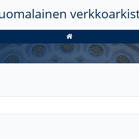
uomalainen verkkoarkis