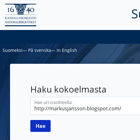
S
Suomeksi
―
På svenska
―
In English
Haku kokoelmasta
Hae url-osoitteella: