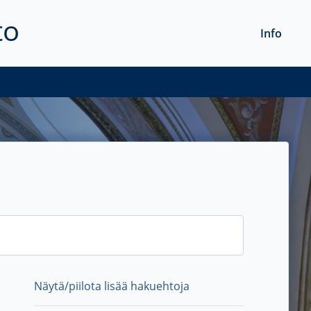
to
Info
Näytä/piilota lisää hakuehtoja