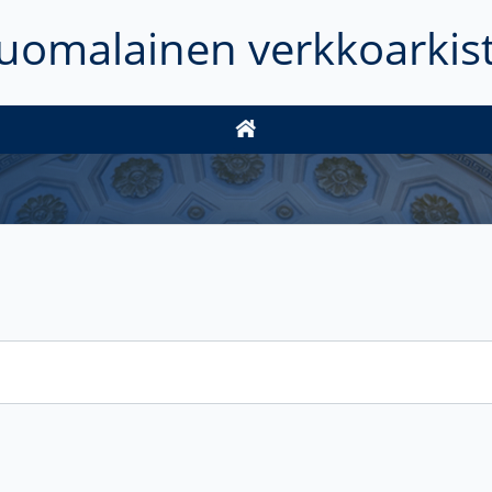
uomalainen verkkoarkis