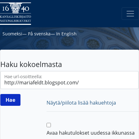
Suomeksi
―
På svenska
―
In English
Haku kokoelmasta
Hae url-osoitteella:
Näytä/piilota lisää hakuehtoja
Avaa hakutulokset uudessa ikkunassa