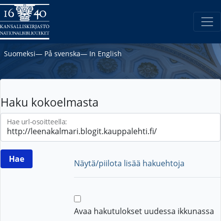
Suomeksi
―
På svenska
―
In English
Haku kokoelmasta
Hae url-osoitteella:
Näytä/piilota lisää hakuehtoja
Avaa hakutulokset uudessa ikkunassa