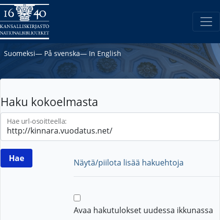
Suomeksi
―
På svenska
―
In English
Haku kokoelmasta
Hae url-osoitteella:
Näytä/piilota lisää hakuehtoja
Avaa hakutulokset uudessa ikkunassa