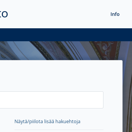
to
Info
Näytä/piilota lisää hakuehtoja