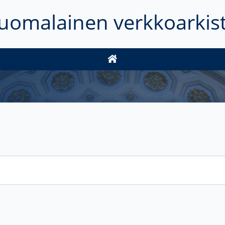
uomalainen verkkoarkis