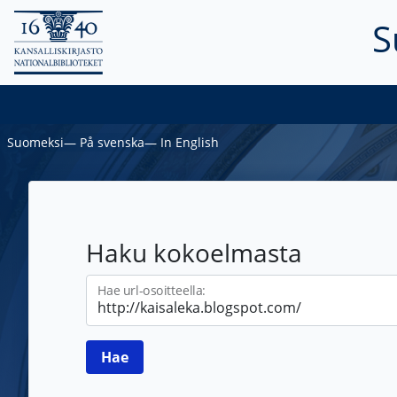
S
Suomeksi
―
På svenska
―
In English
Haku kokoelmasta
Hae url-osoitteella: