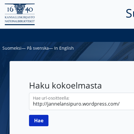
S
Suomeksi
―
På svenska
―
In English
Haku kokoelmasta
Hae url-osoitteella: