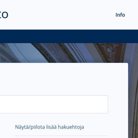
to
Info
Näytä/piilota lisää hakuehtoja