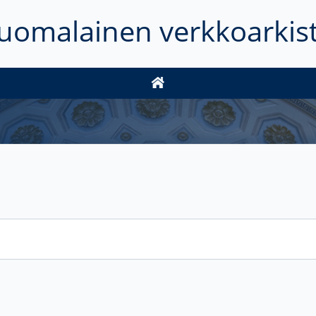
uomalainen verkkoarkis