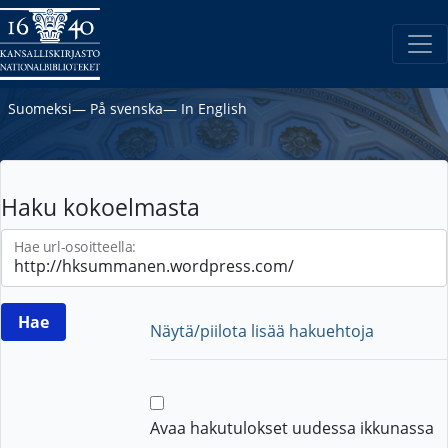
Suomeksi
―
På svenska
―
In English
Haku kokoelmasta
Hae url-osoitteella:
Näytä/piilota lisää hakuehtoja
Avaa hakutulokset uudessa ikkunassa