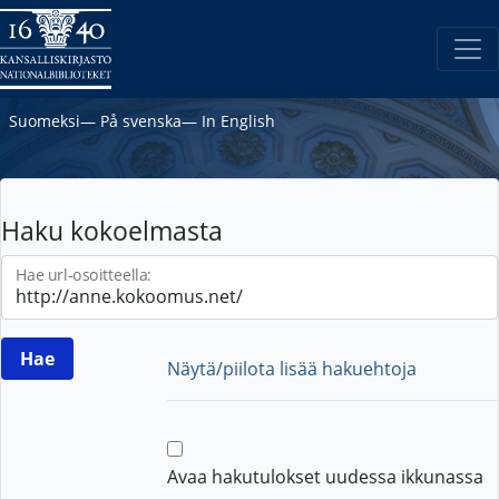
Suomeksi
―
På svenska
―
In English
Haku kokoelmasta
Hae url-osoitteella:
Näytä/piilota lisää hakuehtoja
Avaa hakutulokset uudessa ikkunassa